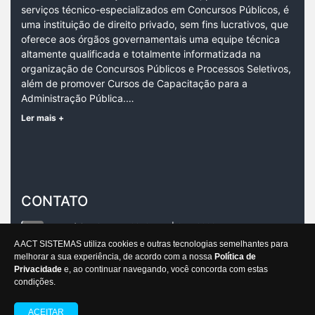
serviços técnico-especializados em Concursos Públicos, é
uma instituição de direito privado, sem fins lucrativos, que
oferece aos órgãos governamentais uma equipe técnica
altamente qualificada e totalmente informatizada na
organização de Concursos Públicos e Processos Seletivos,
além de promover Cursos de Capacitação para a
Administração Pública.…
Ler mais +
CONTATO
Rua México, 31, sala 703, Centro |
CEP:
20031-144
Rio de Janeiro/RJ
A ACT SISTEMAS utiliza cookies e outras tecnologias semelhantes para
melhorar a sua experiência, de acordo com a nossa
Política de
contato@ian.org.br
Privacidade
e, ao continuar navegando, você concorda com estas
condições.
IAN Concursos
ACEITAR