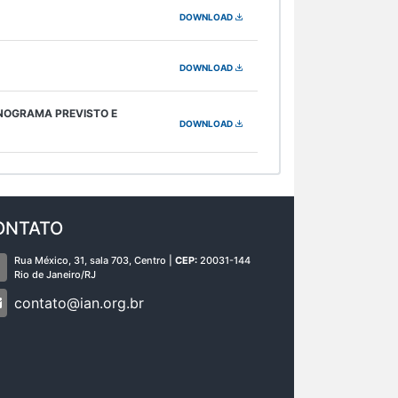
DOWNLOAD
DOWNLOAD
ONOGRAMA PREVISTO E
DOWNLOAD
ONTATO
Rua México, 31, sala 703, Centro |
CEP:
20031-144
Rio de Janeiro/RJ
contato@ian.org.br